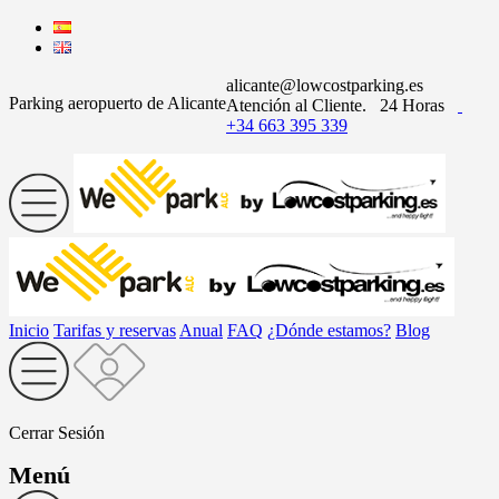
alicante@lowcostparking.es
Parking aeropuerto de Alicante
Atención al Cliente.
24 Horas
+34 663 395 339
Inicio
Tarifas y reservas
Anual
FAQ
¿Dónde estamos?
Blog
Cerrar Sesión
Menú