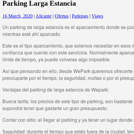
Parking Larga Estancia
16 March, 2020
|
Alicante
|
Ofertas
|
Parkings
|
Viajes
Un parking de larga estancia es el aparcamiento donde se pued
mientras esté ahí aparcado.
Este es el tipo aparcamiento, que solemos necesitar en esos m
confianza que cuente con este servicios. Normalmente aparcar 
límite de tiempo, ya puede volverse algo imposible.
Así que pensando en ello, desde WePark queremos ofrecerte q
preocuparte por el tiempo, la seguridad, multas o por el pre
Ventajas del parking de larga estancia de Wepark:
Buena tarifa: los precios de este tipo de parking, son bastan
supondrá tener que gastarte un gran presupuesto.
Contar con sitio: el llegar al parking y ya tener un lugar dond
Seguridad: durante el tiempo que estés fuera de la ciudad, te