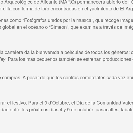
seo Arqueológico de Alicante (MARQ) permanecerá abierto de 1
 arcilla con forma de toro encontradas en el yacimiento de El Arg
ciones como “Fotógrafos unidos por la música”, que recoge imág
io global en el océano o “Simeon”, que examina a través de imá
 la cartelera da la bienvenida a películas de todos los géneros
ley
. Para los más pequeños también se estrenan producciones
compras. A pesar de que los centros comerciales cada vez abr
r el festivo. Para el 9 d’Octubre, el Día de la Comunidad Valen
idad entre los próximos días 4 y 9 de octubre: pasacalles, tabal