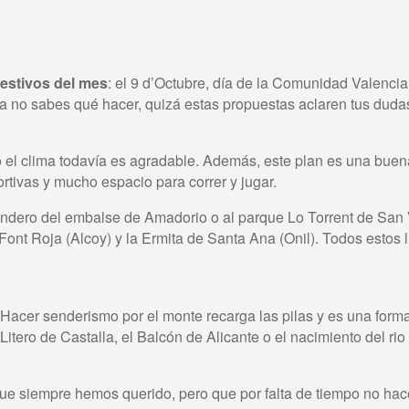
festivos del mes
: el 9 d’Octubre, día de la Comunidad Valencian
ía no sabes qué hacer, quizá estas propuestas aclaren tus duda
o el clima todavía es agradable. Además, este plan es una buena
tivas y mucho espacio para correr y jugar.
ndero del embalse de Amadorio o al parque Lo Torrent de San Vi
la Font Roja (Alcoy) y la Ermita de Santa Ana (Onil). Todos est
 Hacer senderismo por el monte recarga las pilas y es una forma
 Litero de Castalla, el Balcón de Alicante o el nacimiento del rio
que siempre hemos querido, pero que por falta de tiempo no ha